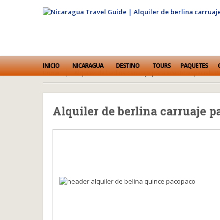
INICIO
NICARAGUA
DESTINO
TOURS
PAQUETES
Home
Alquiler de berlina carruaje para evento especial ¨
Alquiler de berlina carruaje 