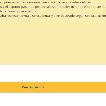
nico pues esta oferta no se encuentra en otras ciudades del país.
 y el espacio, pasando por las calles principales mirando el contraste de 
o colonial y neo-clásico.
caballos, este carruaje será puntual y bien decorado según sea la ocasión
Contactarnos