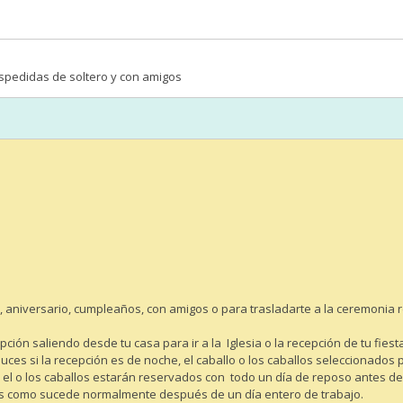
espedidas de soltero y con amigos
, aniversario, cumpleaños, con amigos o para trasladarte a la ceremonia r
ón saliendo desde tu casa para ir a la Iglesia o la recepción de tu fiesta
y o luces si la recepción es de noche, el caballo o los caballos selecciona
l o los caballos estarán reservados con todo un día de reposo antes de rea
dos como sucede normalmente después de un día entero de trabajo.