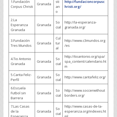
1.Fundación
sti
http://fundacioncorpusc
Granada
Corpus Christi
an
hristi.org/
o
2.La
So
http://la-esperanza-
Esperanza
Granada
cial
granada.org/
Granada
Cul
3.Fundación
http://www.c3mundos.org
Granada
tur
Tres Mundos
/es
al
http://tioantonio.org/spa/
4.Tio Antonio
So
Granada
spa_content/calendario.ht
Granada
cial
m
5.Carita Feliz-
So
Granada
http://www.caritafeliz.org/
Perfil
cial
6.Escuela
So
http://www.soccerwithout
Futbol sin
Granada
cial
borders.org/
Barrera
7.Las Casas
http://www.casas-de-la-
So
de la
Granada
esperanza.org/indexes.ht
cial
Esperanza
ml