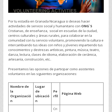
Por tu estadía en Granada Nicaragua si deseas hacer
actividades de servicio social y humanitario con
ONG´S
Cristianas, de enseñanza, social en escuelas de la ciudad,
centros culturales y áreas rurales, para colaborar en la
comunidad con tu servicio voluntario, promoviendo la cultura e
intercambiando tus ideas con niños y jóvenes impartiendo tus
conocimientos y destrezas artísticas, pintura, música, teatro,
danza, lectura, clases de idioma, elaboración de cerámica,
artesanía, construcción, etc..
Presentamos las opciones de participar como asistentes
voluntarios en las siguientes organizaciones:
Nombre de
Lugar
la
de
Pe
Página Web
Organizació
ubicació
rfil
n
n
Cri