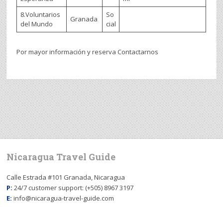
8.Voluntarios
So
Granada
del Mundo
cial
Por mayor información y reserva Contactarnos
Nicaragua Travel Guide
Calle Estrada #101 Granada, Nicaragua
P:
24/7 customer support: (+505) 8967 3197
E:
info@nicaragua-travel-guide.com