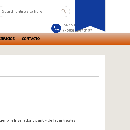
24/7 Support number
(+505) 8967 3197
ERVICIOS
CONTACTO
ueño refrigerador y pantry de lavar trastes.