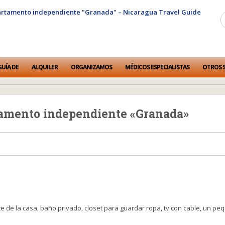
GUÍA DE
ALQUILER
ORGANIZAMOS
MÉDICOS ESPECIALISTAS
OTROS S
e «Granada»
rtamento independiente «Granada»
e de la casa, baño privado, closet para guardar ropa, tv con cable, un peq