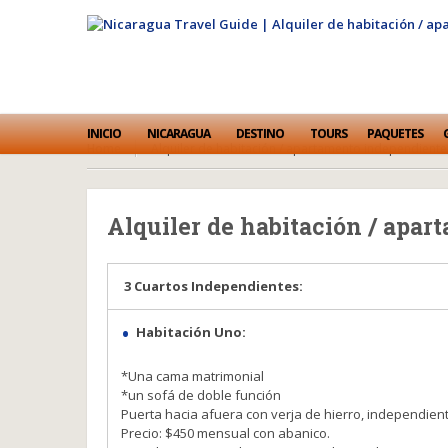
INICIO
NICARAGUA
DESTINO
TOURS
PAQUETES
Home
Alquiler de habitación / apartamento independient
Alquiler de habitación / apa
3 Cuartos Independientes:
Habitación Uno:
*Una cama matrimonial
*un sofá de doble
función
Puerta hacia afuera con verja de hierro, independient
Precio: $450 mensual con abanico.