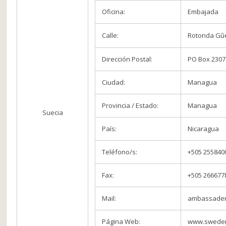
Oficina:
Embajada
Calle:
Rotonda Gûeg
Dirección Postal:
PO Box 2307
Ciudad:
Managua
Provincia / Estado:
Managua
Suecia
País:
Nicaragua
Teléfono/s:
+505 255840
Fax:
+505 266677
Mail:
ambassaden
Página Web:
www.swede