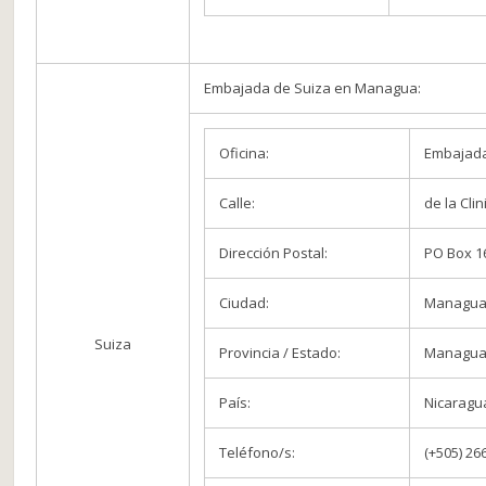
Embajada de Suiza en Managua:
Oficina:
Embajad
Calle:
de la Cli
Dirección Postal:
PO Box 1
Ciudad:
Managu
Suiza
Provincia / Estado:
Managu
País:
Nicaragu
Teléfono/s:
(+505) 26