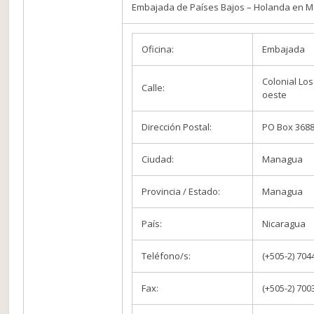
Embajada de Países Bajos – Holanda en 
Oficina:
Embajada
Colonial Los
Calle:
oeste
Dirección Postal:
PO Box 368
Ciudad:
Managua
Provincia / Estado:
Managua
País:
Nicaragua
Teléfono/s:
(+505-2) 704
Fax:
(+505-2) 700