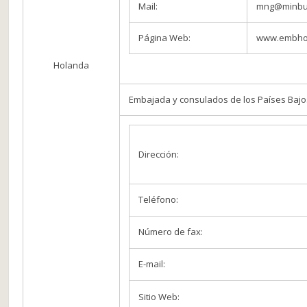
Mail:
mng@minbu
Página Web:
www.embhol
Holanda
Embajada y consulados de los Países Bajo
Dirección:
Teléfono:
Número de fax:
E-mail:
Sitio Web: