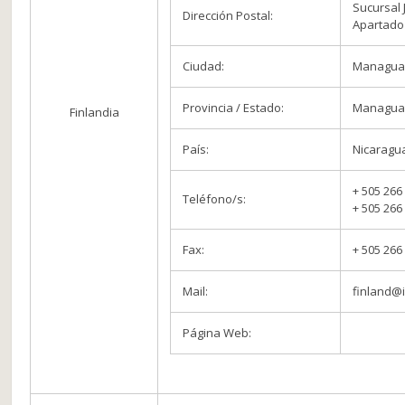
Sucursal 
Dirección Postal:
Apartado
Ciudad:
Managu
Provincia / Estado:
Managu
Finlandia
País:
Nicaragu
+ 505 266
Teléfono/s:
+ 505 266
Fax:
+ 505 266
Mail:
finland@
Página Web: