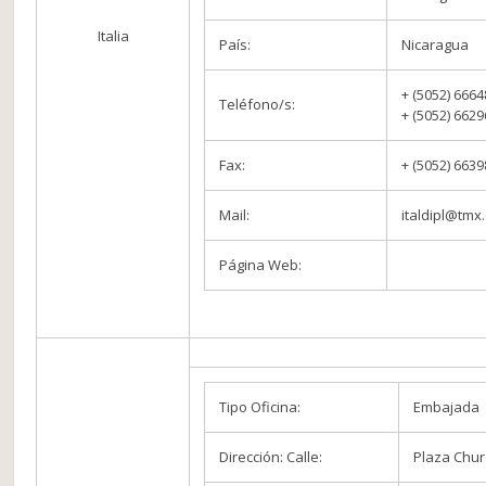
Italia
País:
Nicaragua
+ (5052) 666
Teléfono/s:
+ (5052) 662
Fax:
+ (5052) 663
Mail:
italdipl@tmx
Página Web:
Tipo Oficina:
Embajada
Dirección: Calle:
Plaza Churc