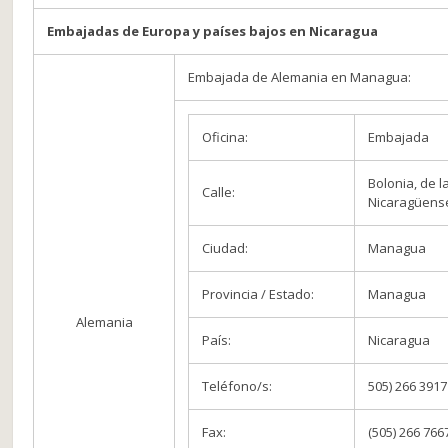
Embajadas de Europa y países bajos en Nicaragua
Embajada de Alemania en Managua:
Oficina:
Embajada
Bolonia, de l
Calle:
Nicaragüens
Ciudad:
Managua
Provincia / Estado:
Managua
Alemania
País:
Nicaragua
Teléfono/s:
505) 266 3917
Fax:
(505) 266 766