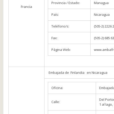
Provincia / Estado:
Managua
Francia
País:
Nicaragua
Teléfono/s:
(505-2) 2226 
Fax:
(505-2) 685 6
Página Web:
www.ambafra
Embajada de Finlandia en Nicaragua
Oficina:
Embajad
Del Porton
Calle:
1 al lago,