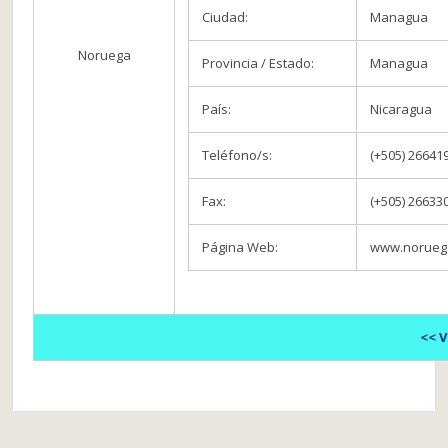
Ciudad:
Managua
Noruega
Provincia / Estado:
Managua
País:
Nicaragua
Teléfono/s:
(+505) 26641
Fax:
(+505) 26633
Página Web:
www.noruega
<< 