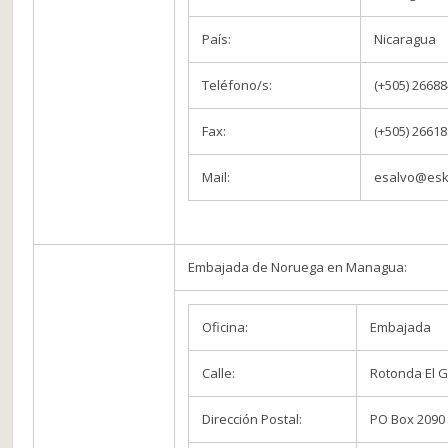
País:
Nicaragua
Teléfono/s:
(+505) 2668
Fax:
(+505) 2661
Mail:
esalvo@esk
Embajada de Noruega en Managua:
Oficina:
Embajada
Calle:
Rotonda El 
Dirección Postal:
PO Box 2090