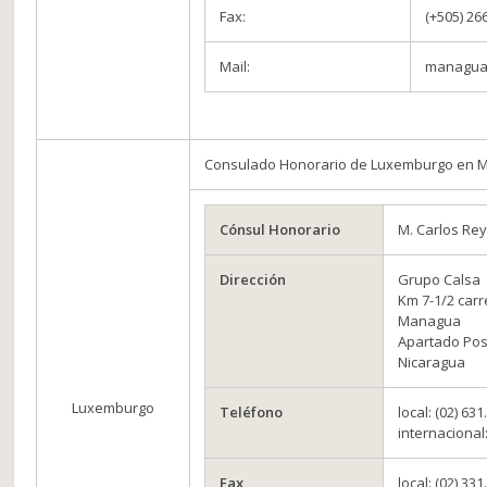
Fax:
(+505) 26
Mail:
managua
Consulado Honorario de Luxemburgo en
Cónsul Honorario
M. Carlos Re
Dirección
Grupo Calsa
Km 7-1/2 carr
Managua
Apartado Pos
Nicaragua
Luxemburgo
Teléfono
local: (02) 631
internacional
Fax
local: (02) 331