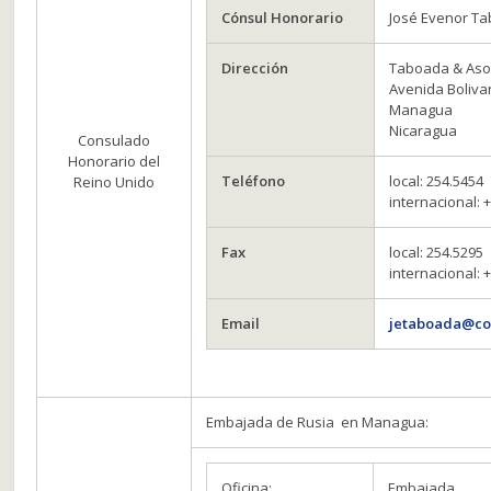
Cónsul Honorario
José Evenor T
Dirección
Taboada & Aso
Avenida Bolivar
Managua
Nicaragua
Consulado
Honorario del
Teléfono
local: 254.5454
Reino Unido
internacional: 
Fax
local: 254.5295
internacional: 
Email
jetaboada@co
Embajada de Rusia en Managua:
Oficina:
Embajada