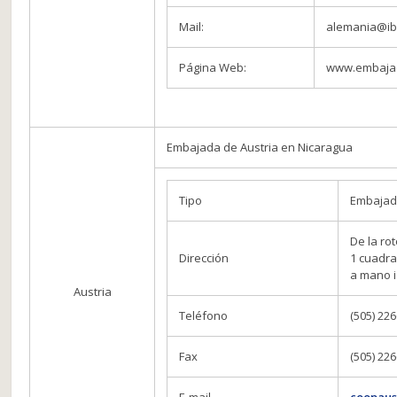
Mail:
alemania@ib
Página Web:
www.embaja
Embajada de Austria en Nicaragua
Tipo
Embaja
De la ro
Dirección
1 cuadra 
a mano i
Austria
Teléfono
(505) 22
Fax
(505) 22