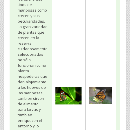
tipos de
mariposas como
crecen y sus
peculiaridades.
La gran variedad
de plantas que
crecen en la
reserva
cuidadosamente
seleccionadas
no sólo
funcionan como
planta
hospederas que
dan alojamiento
a los huevos de
las mariposas,
tambien sirven
de alimento
para larvas y
también
enriquecen el
entorno y lo