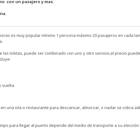
mo con un pasajero y mas.
ona.
s horas es muy popular mínimo 1 persona máximo 20 pasajeros en cada la
a.
tre las Isletas, puede ser combinado con uno y otro servicio,el precio puede
cluye:
 vuelta.
en una isla o restaurante para descansar, almorzar, o nadar se cobra adi
iempo para llegar al puerto depende del medio de transporte a su elección