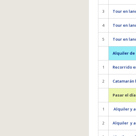
3
Tour en lanc
4
Tour en lan
5
Tour en lanc
Alquiler de
1
Recorrido e
2
Catamarán la
Pasar el dí
1
Alquiler y 
2
Alquiler y 