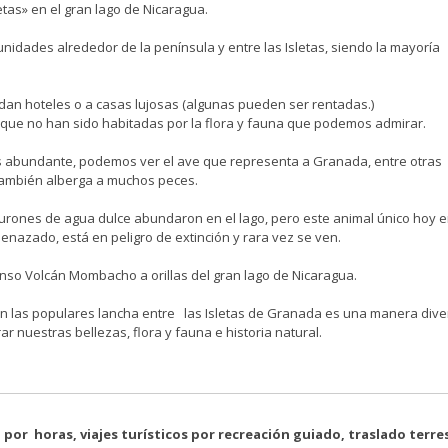
etas» en el gran lago de Nicaragua.
nidades alrededor de la península y entre las Isletas, siendo la mayoría
dan hoteles o a casas lujosas (algunas pueden ser rentadas.)
 que no han sido habitadas por la flora y fauna que podemos admirar.
s abundante, podemos ver el ave que representa a Granada, entre otras
 también alberga a muchos peces.
iburones de agua dulce abundaron en el lago, pero este animal único hoy e
enazado, está en peligro de extinción y rara vez se ven.
nso Volcán Mombacho a orillas del gran lago de Nicaragua.
 las populares lancha entre las Isletas de Granada es una manera diver
ar nuestras bellezas, flora y fauna e historia natural.
io por horas, viajes turísticos por recreación guiado, traslado terre