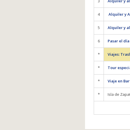
3
Alquiler y 
4
Alquiler y 
5
Alquiler y 
6
Pasar el día
*
Viajes: Tras
*
Tour especi
*
Viaje en Ba
*
Isla de Zapat
P