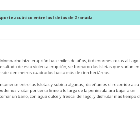
porte acuático entre las Isletas de Granada
Mombacho hizo erupción hace miles de años, tiró enormes rocas al Lago
esultado de esta violenta erupción, se formaron las Isletas que varían en
esde cien metros cuadrados hasta más de cien hectáreas.
tamente entre las Isletas y subir a algunas, diseñamos el recorrido a su
odemos visitar por tierra firme a lo largo de la península ara bajar a un
 tomar un baño, con agua dulce y fresca del lago, y disfrutar mas tiempo 