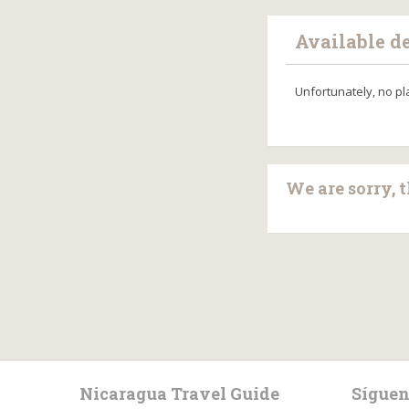
Available d
Unfortunately, no pl
We are sorry, t
Nicaragua Travel Guide
Síguen