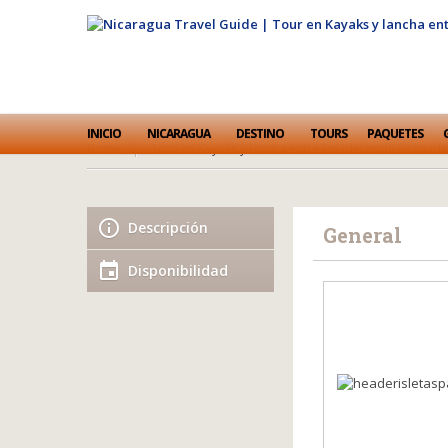
INICIO
NICARAGUA
DESTINO
TOURS
PAQUETES
Home
Tour en Kayaks y lancha entre las Isletas de Granad
Descripción
General
Disponibilidad