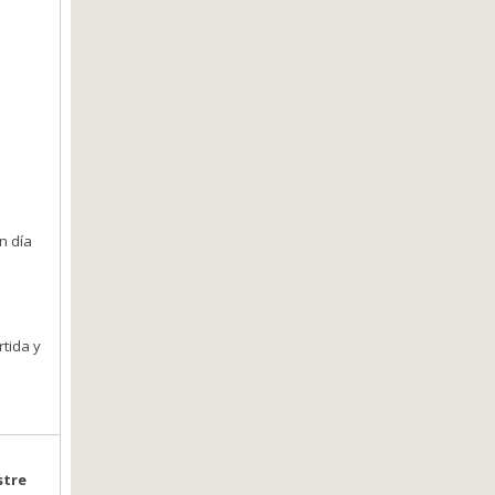
n día
tida y
stre