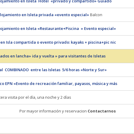
alojamiento en Isleta Hotel «privado y compartido» Guiado
Alojamiento en Isleta privada «evento especial»
Balcon
alojamiento en Isleta «Restaurante+Piscina » Evento especial»
 en Isla compartida o evento privado: kayaks + piscina+pic nic
lados en lancha» ida y vuelta » para visitantes de Isletas
al COMBINADO entre las Isletas 5/6 horas «Norte y Sur»
rco EPN «Evento de recreación familiar, payasos, música y más
era visita por el día, una noche y 2 días
or mayor información y reservacion
Contactarnos