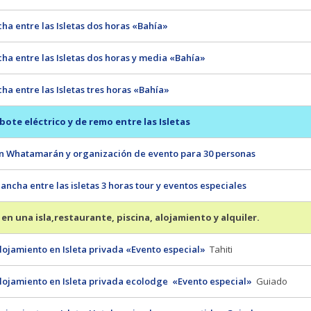
ha entre las Isletas dos horas «Bahía»
cha entre las Isletas dos horas y media «Bahía»
ha entre las Isletas tres horas «Bahía»
 bote eléctrico y de remo entre las Isletas
n Whatamarán y organización de evento para 30 personas
ncha entre las isletas 3 horas tour y eventos especiales
a en una isla,restaurante, piscina, alojamiento y alquiler.
alojamiento en Isleta privada «Evento especial»
Tahiti
alojamiento en Isleta privada ecolodge «Evento especial»
Guiado