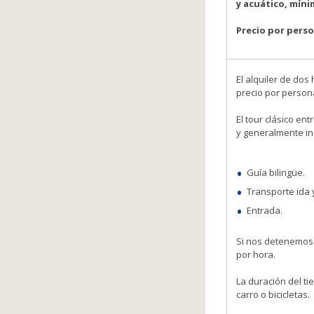
y acuático, míni
Precio por pers
El alquiler de do
precio por person
El tour clásico en
y generalmente in
Guía bilingüe.
Transporte ida y
Entrada.
Si nos detenemos 
por hora.
La duración del t
carro o bicicletas.